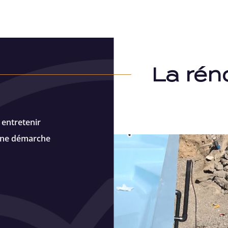
La rén
entretenir
 une démarche