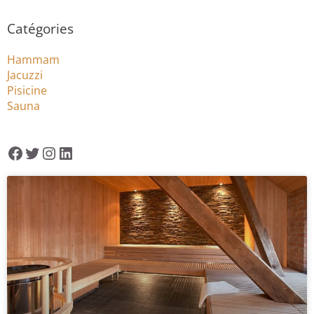
Facebook
Twitter
Instagram
LinkedIn
Catégories
Hammam
Jacuzzi
Pisicine
Sauna